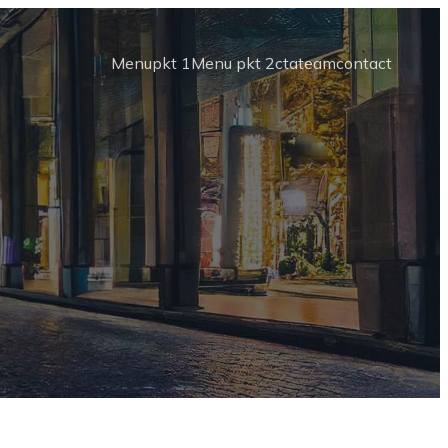
Menupkt 1
Menu pkt 2
cta
team
contact